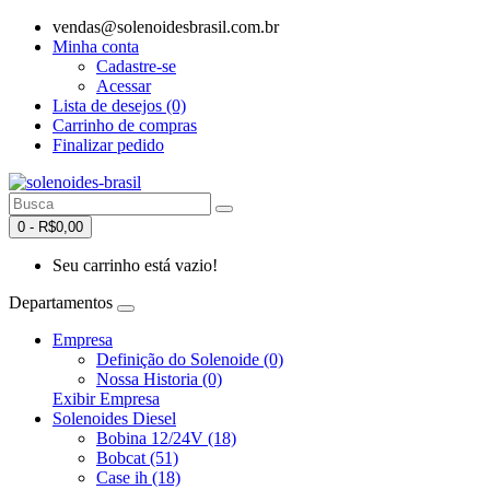
vendas@solenoidesbrasil.com.br
Minha conta
Cadastre-se
Acessar
Lista de desejos (0)
Carrinho de compras
Finalizar pedido
0 - R$0,00
Seu carrinho está vazio!
Departamentos
Empresa
Definição do Solenoide (0)
Nossa Historia (0)
Exibir Empresa
Solenoides Diesel
Bobina 12/24V (18)
Bobcat (51)
Case ih (18)