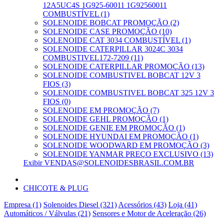
12A5UC4S 1G925-60011 1G92560011
COMBUSTÍVEL (1)
SOLENOIDE BOBCAT PROMOÇÃO (2)
SOLENOIDE CASE PROMOÇÃO (10)
SOLENOIDE CAT 3034 COMBUSTÍVEL (1)
SOLENOIDE CATERPILLAR 3024C 3034
COMBUSTIVEL172-7209 (11)
SOLENOIDE CATERPILLAR PROMOÇÃO (13)
SOLENOIDE COMBUSTIVEL BOBCAT 12V 3
FIOS (3)
SOLENOIDE COMBUSTIVEL BOBCAT 325 12V 3
FIOS (0)
SOLENOIDE EM PROMOÇÃO (7)
SOLENOIDE GEHL PROMOÇÃO (1)
SOLENOIDE GENIE EM PROMOÇÃO (1)
SOLENOIDE HYUNDAI EM PROMOÇÃO (1)
SOLENOIDE WOODWARD EM PROMOÇÃO (3)
SOLENOIDE YANMAR PREÇO EXCLUSIVO (13)
Exibir VENDAS@SOLENOIDESBRASIL.COM.BR
CHICOTE & PLUG
Empresa (1)
Solenoides Diesel (321)
Acessórios (43)
Loja (41)
Automáticos / Válvulas (21)
Sensores e Motor de Aceleração (26)