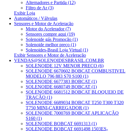
Alternadores e Partida (12)
Filtro de Ar (3)
Exibir Loja
Automáticos / Válvulas
Sensores e Motor de Aceleração
Motor do Acelerador (7)
Sensores compre aqui (19)
Solenoide gás Promoção (1)
Solenoide melhor preço (1)
Solenoides-Brasil Loja Virtual (1)
Exibir Sensores e Motor de Aceleração
VENDAS@SOLENOIDESBRASIL.COM.BR
SOLENOIDE 12V MENOR PREÇO (6)
SOLENOIDE 6670602 BOBCAT COMBUSTIVEL
MODELO 796 883 S70 S100 (1)
SOLENOIDE 6677383 BOBCAT (1)
SOLENOIDE 6680749 BOBCAT (1)
SOLENOIDE 6681512 BOBCAT BLOQUEIO DE
TRAÇÃO (1)
SOLENOIDE 6689034 BOBCAT T250 T300 T320
T750 MINI-CARREGADOR (1)
SOLENOIDE 7000769 BOBCAT APLICAÇÃO
S160 (1)
SOLENOIDE BOBCAT 6691313 (1)
SOLENOIDE BOBCAT 6691498 1503ES-