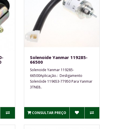
0-
Solenoide Yanmar 119285-
0
66500
Solenoide Yanmar 119285-
66500Aplicação.: Desligamento
Solenóide 119653-77950 Para Yanmar
3TNE8..
CONSULTAR PREÇO