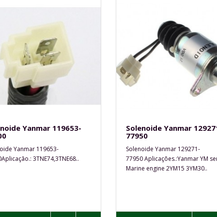
enoide Yanmar 119653-
Solenoide Yanmar 12927
00
77950
oide Yanmar 119653-
Solenoide Yanmar 129271-
Aplicação.: 3TNE74,3TNE68..
77950 Aplicações.:Yanmar YM se
Marine engine 2YM15 3YM30..