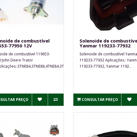
noide de combustível
Solenoide de combustíve
653-77950 12V
Yanmar 119233-77932
oide de combustível 119653-
Solenoide de combustível Yanma
 John Deere Trator
119233-77932 Aplicações.: Yanm
licações.:3TNE84,3TNE88,4TNE84,3TNV70..
119233-77932, Yanmar 1192..
SULTAR PREÇO
CONSULTAR PREÇO