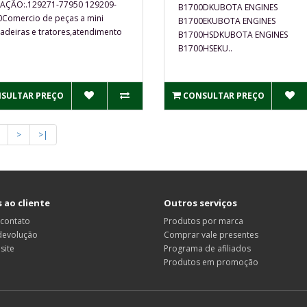
CAÇÃO:.129271-77950 129209-
B1700DKUBOTA ENGINES
Comercio de peças a mini
B1700EKUBOTA ENGINES
adeiras e tratores,atendimento
B1700HSDKUBOTA ENGINES
B1700HSEKU..
SULTAR PREÇO
CONSULTAR PREÇO
>
>|
 ao cliente
Outros serviços
 contato
Produtos por marca
 devolução
Comprar vale presentes
site
Programa de afiliados
Produtos em promoção