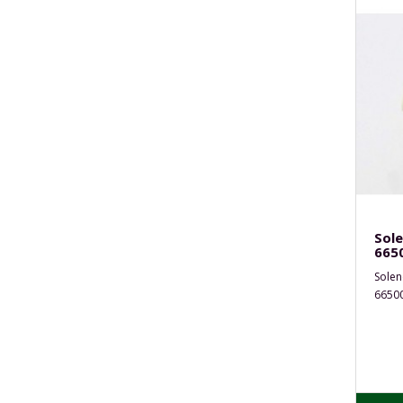
Sol
665
Solen
66500