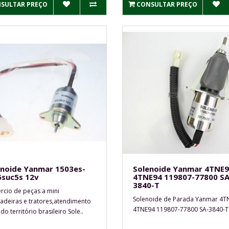
SULTAR PREÇO
CONSULTAR PREÇO
enoide Yanmar 1503es-
Solenoide Yanmar 4TNE
5suc5s 12v
4TNE94 119807-77800 SA
3840-T
cio de peças a mini
Solenoide de Parada Yanmar 4T
adeiras e tratores,atendimento
4TNE94 119807-77800 SA-3840-T.
o território brasileiro Sole..