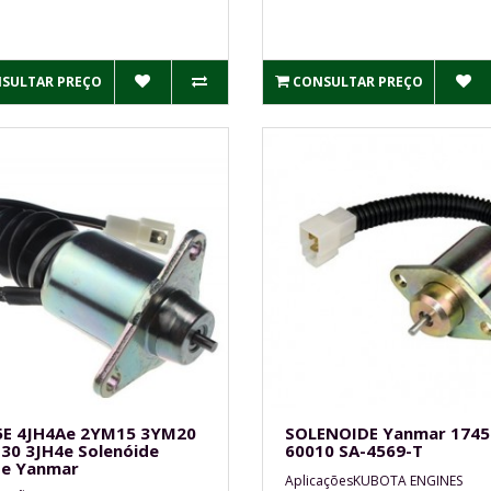
SULTAR PREÇO
CONSULTAR PREÇO
5E 4JH4Ae 2YM15 3YM20
SOLENOIDE Yanmar 1745
30 3JH4e Solenóide
60010 SA-4569-T
te Yanmar
AplicaçõesKUBOTA ENGINES