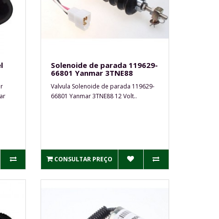
l
Solenoide de parada 119629-
66801 Yanmar 3TNE88
r
Valvula Solenoide de parada 119629-
ar
66801 Yanmar 3TNE88 12 Volt..
CONSULTAR PREÇO