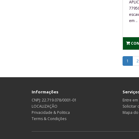
APLI
77950
escav
em ..
CON
1
2
Informações
Serviços
CNPJ: 22.719.078/0001-01
Entre em
LOCALIZAÇÃO
Solicitar
Privacidade & Politica
Mapa do 
Terms & Condições