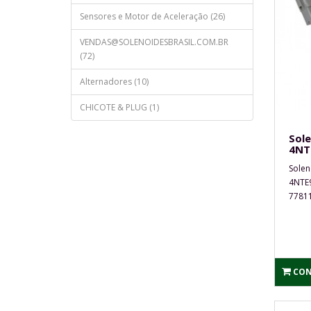
Sensores e Motor de Aceleração (26)
VENDAS@SOLENOIDESBRASIL.COM.BR
(72)
Alternadores (10)
CHICOTE & PLUG (1)
Sol
4NT
Solen
4NTE9
77811
CON