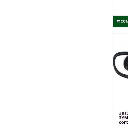
CON
3JH
3YM
cor