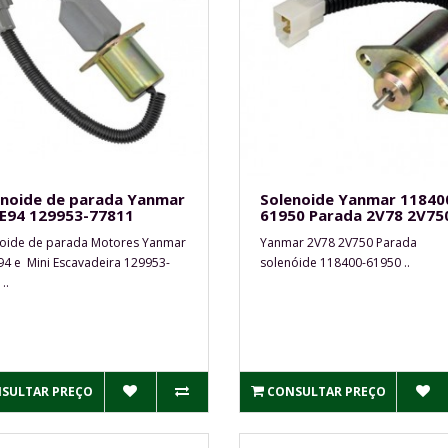
enoide de parada Yanmar
Solenoide Yanmar 11840
E94 129953-77811
61950 Parada 2V78 2V75
oide de parada Motores Yanmar
Yanmar 2V78 2V750 Parada
4 e Mini Escavadeira 129953-
solenóide 118400-61950 ..
..
SULTAR PREÇO
CONSULTAR PREÇO