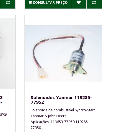
CONSULTAR PREÇO
98
Solenoides Yanmar 119285-
-
77952
Solenoide de combustível Syncro-Start
NE98
Yanmar & John Deere
.
Aplicações.:119653-77950 119285-
77950 ..