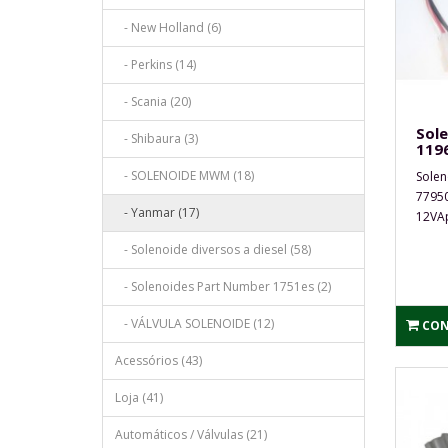
- New Holland (6)
- Perkins (14)
- Scania (20)
Sole
- Shibaura (3)
119
- SOLENOIDE MWM (18)
Solen
77950
- Yanmar (17)
12VAp
- Solenoide diversos a diesel (58)
- Solenoides Part Number 1751es (2)
- VÁLVULA SOLENOIDE (12)
CON
Acessórios (43)
Loja (41)
Automáticos / Válvulas (21)