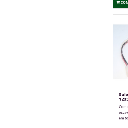
CON
Sol
12s
Comer
escav
em tod