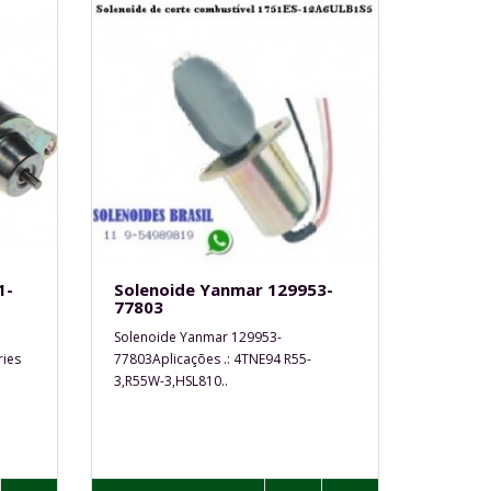
1-
Solenoide Yanmar 129953-
77803
Solenoide Yanmar 129953-
ries
77803Aplicações .: 4TNE94 R55-
3,R55W-3,HSL810..