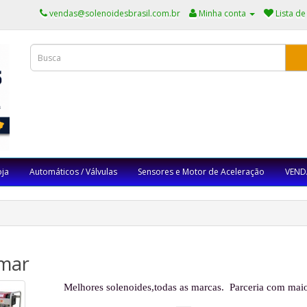
vendas@solenoidesbrasil.com.br
Minha conta
Lista de
oja
Automáticos / Válvulas
Sensores e Motor de Aceleração
VEND
mar
Melhores solenoides,todas as marcas.
Parceria com maio